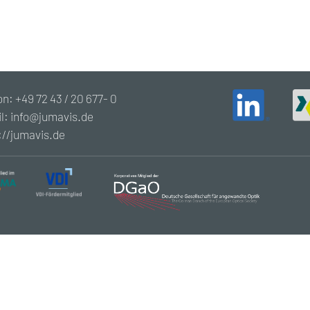
on: +49 72 43 / 20 677- 0
l: info@jumavis.de
://jumavis.de