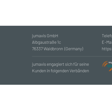
jumavis GmbH
Telef
Albgaustraße 1c
E-Mai
76337 Waldbronn (Germany)
https
jumavis engagiert sich für seine
Kunden in folgenden Verbänden