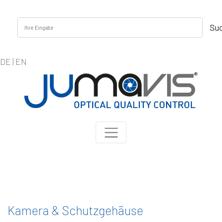
Su
DE
|
EN
Kamera & Schutzgehäuse